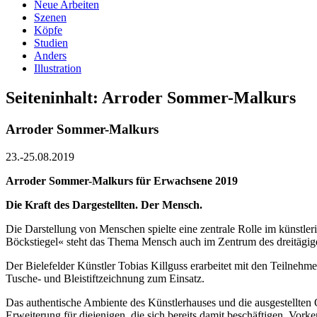
Neue Arbeiten
Szenen
Köpfe
Studien
Anders
Illustration
Seiteninhalt: Arroder Sommer-Malkurs
Arroder Sommer-Malkurs
23.-25.08.2019
Arroder Sommer-Malkurs für Erwachsene 2019
Die Kraft des Dargestellten. Der M
ensch.
Die Darstellung von Menschen spielte eine zentrale Rolle im künst
Böckstiegel« steht das Thema Mensch auch im Zentrum des dreitägig
Der Bielefelder Künstler Tobias Killguss erarbeitet mit den Teilne
Tusche- und Bleistiftzeichnung zum Einsatz.
Das authentische Ambiente des Künstlerhauses und die ausgestellten O
Erweiterung für diejenigen, die sich bereits damit beschäftigen. Vorken